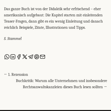
Das ganze Buch ist von der Didaktik sehr erfrischend – eher
amerikanisch aufgebaut: Die Kapitel starten mit einleitenden
Teaser-Fragen, dann gibt es ein wenig Einleitung und danach
reichlich Beispiele, Zitate, Illustrationen und Tipps.
S. Stammel
Share this post via WhatsApp
Share this post on LinkedIn
Share this post on Facebook
Share this post on X
Share this post via Telegram
Share this post on Pinterest
Share this post via email
← 1. Rezension
Buchkritik: Warum alle Unternehmen und insbesondere
Rechtsanwaltskanzleien dieses Buch lesen sollten →