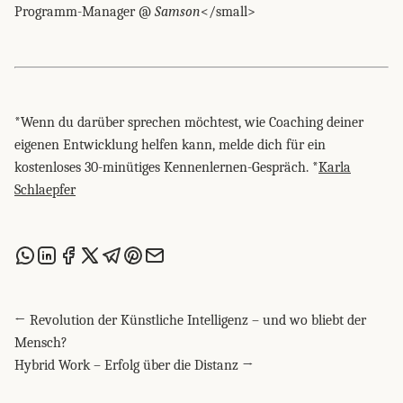
Programm-Manager @
Samson
</small>
*Wenn du darüber sprechen möchtest, wie Coaching deiner
eigenen Entwicklung helfen kann, melde dich für ein
kostenloses 30-minütiges Kennenlernen-Gespräch. *
Karla
Schlaepfer
Share this post via WhatsApp
Share this post on LinkedIn
Share this post on Facebook
Share this post on X
Share this post via Telegram
Share this post on Pinterest
Share this post via email
← Revolution der Künstliche Intelligenz – und wo bliebt der
Mensch?
Hybrid Work – Erfolg über die Distanz →