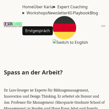
Home
Über Karla
Expert Coaching
Workshops
Newsletter
KI-Playbook
Blog
Erstgespräch
Spass an der Arbeit?
Dr. Lars Groeger ist Experte für Bildungsmanagement,
Innovation und Design Thinking. Er arbeitet als Dozent und
Ass. Professor für Management (Macquarie Graduate School of
Management) in Syndey und Hong Kong, lehrt und forscht